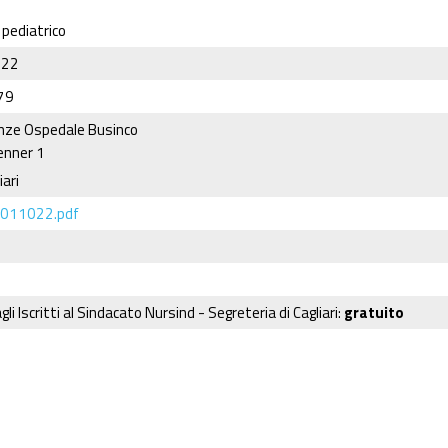
 pediatrico
022
79
nze Ospedale Businco
enner 1
ari
A 011022.pdf
gli Iscritti al Sindacato Nursind - Segreteria di Cagliari:
gratuito