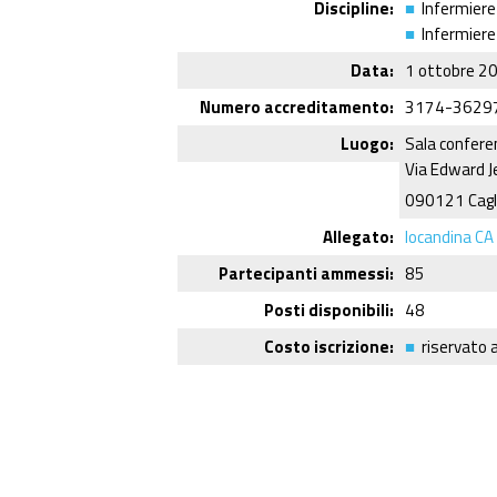
Discipline
Infermiere
Infermiere
Data
1 ottobre 2
Numero accreditamento
3174-3629
Luogo
Sala confere
Via Edward J
090121 Cagli
Allegato
locandina C
Partecipanti ammessi
85
Posti disponibili
48
Costo iscrizione
riservato a